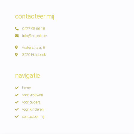
contacteer mij
0477 95 66 18
Info@hspok.be
waterstraat 8
3220 Holsbeek
navigatie
home
voor vrouwen
voor ouders
voor kinderen
contacteer mij