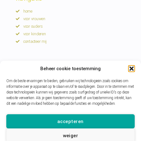
home
voor vrouwen
voor ouders
voor kinderen
contacteer mij
volg mij
Beheer cookie toestemming
Facebook
Om de beste ervaringen te bieden, gebruiken wij technologieën zoals cookies om
Instagram
informatie over je apparaat op te slaan en/of te raadplegen. Door in te stemmen met
deze technologieën kunnen wij gegevens zoals surfgedrag of unieke ID's op deze
extra
website verwerken. Als je geen toestemming geeft of uw toestemming intrekt, kan
dit een nadelige invloed hebben op bepaalde functies en mogelijkheden.
privacyverklaring
accepteren
weiger