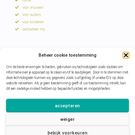
home
voor vrouwen
voor ouders
voor kinderen
contacteer mij
volg mij
Beheer cookie toestemming
Facebook
Om de beste ervaringen te bieden, gebruiken wij technologieën zoals cookies om
Instagram
informatie over je apparaat op te slaan en/of te raadplegen. Door in te stemmen met
deze technologieën kunnen wij gegevens zoals surfgedrag of unieke ID's op deze
extra
website verwerken. Als je geen toestemming geeft of uw toestemming intrekt, kan
dit een nadelige invloed hebben op bepaalde functies en mogelijkheden.
privacyverklaring
accepteren
weiger
bekijk voorkeuren